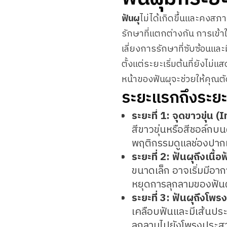
ฟันผุ
ไม่ได้เกิดขึ้นและคงสภ
รักษาที่แตกต่างกัน การเข้า
เลี่ยงการรักษาที่ซับซ้อนและม
ตั้งแต่ระยะเริ่มต้นที่ยังไ
หน้าของฟันผุจะช่วยให้คุณตั
ระยะแรกถึงระยะ
ระยะที่ 1: จุดขาวขุ่น (
สีขาวขุ่นหรือสีชอล์กบ
พฤติกรรมดูแลช่องปากแ
ระยะที่ 2: ฟันผุถึงเน
ขนาดเล็ก อาจเริ่มมีอา
หยุดการลุกลามของฟัน
ระยะที่ 3: ฟันผุถึงโ
เคลือบฟันและมีเส้นประ
ลุกลามไปยังโพรงประส