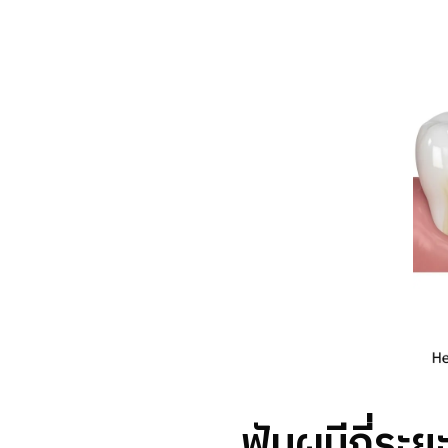
ฟันผุมีกี่ระย