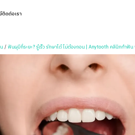
์
ติดต่อเรา
ัน
/
ฟันผุมีกี่ระยะ? รู้เร็ว รักษาได้ ไม่ต้องถอน | Anytooth คลินิกทำฟั