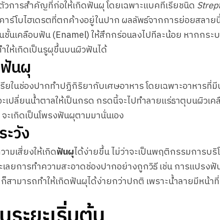
นตัวการสำคัญที่ก่อให้เกิดฟันผุ โดยเฉพาะแบคทีเรียชนิด
Strep
ร์โบไฮเดรตที่ตกค้างอยู่ในปาก ผลลัพธ์จากการย่อยสลายนี
อนชั้นเคลือบฟัน (Enamel) ให้สึกกร่อนลงไปทีละน้อย หากกระบ
ำให้เกิดเป็นรูผุขึ้นบนผิวฟันได้
ดฟันผุ
ีเรียในช่องปากทำปฏิกิริยากับเศษอาหาร โดยเฉพาะอาหารที่มีน้
จะเปลี่ยนน้ำตาลให้เป็นกรด กรดนี้จะไปทำลายแร่ธาตุบนผิวเคลือ
 จะเกิดเป็นโพรงฟันผุตามมานั่นเอง
รระวัง
วามเสี่ยงให้เกิด
ฟันผุ
ได้ง่ายขึ้น ไม่ว่าจะเป็นพฤติกรรมการบริ
เลยการทำความสะอาดช่องปากอย่างถูกวิธี เช่น การแปรงฟันไม่
ก็สามารถทำให้เกิดฟันผุได้ง่ายกว่าปกติ เพราะน้ำลายมีหน้าท
นระยะเริ่มต้น