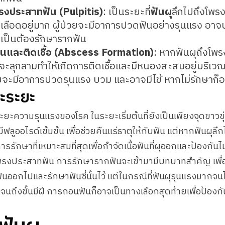
่โพรงประสาทฟัน (Pulpitis)
: เป็นระยะที่
ฟันผุ
ลึกไปถึงโพรง
เลือดอยู่มาก ผู้ป่วยจะมีอาการปวดฟันอย่างรุนแรง อ
ำเป็นต้องรักษารากฟัน
ฟันและติดเชื้อ (Abscess Formation)
: หากฟันผุถึงโพร
ียจะลุกลามทำให้เกิดการติดเชื้อและมีหนองสะสมอยู่บริเวณ
่วยจะมีอาการปวดรุนแรง บวม และอาจมีไข้ หากไม่รักษา
ะระยะ
บระยะความรุนแรงของโรค ในระยะเริ่มต้นที่ยังเป็นเพียงจุดขาวข
ฟลูออไรด์เข้มข้น เพื่อช่วยคืนแร่ธาตุให้กับฟัน แต่หากฟันผุลึกไ
ารรักษาที่เหมาะสมที่สุดเพื่อกำจัดเนื้อฟันที่ผุออกและป้องกันไ
โพรงประสาทฟัน การรักษารากฟันจะเข้ามามีบทบาทสำคัญ เพื่อ
อกไปและรักษาฟันซี่นั้นไว้ แต่ในกรณีที่ฟันผุรุนแรงมากจนไ
แรงจนถึงขั้นมีฝี การถอนฟันก็อาจเป็นทางเลือกสุดท้ายเพื่อป้องกัน