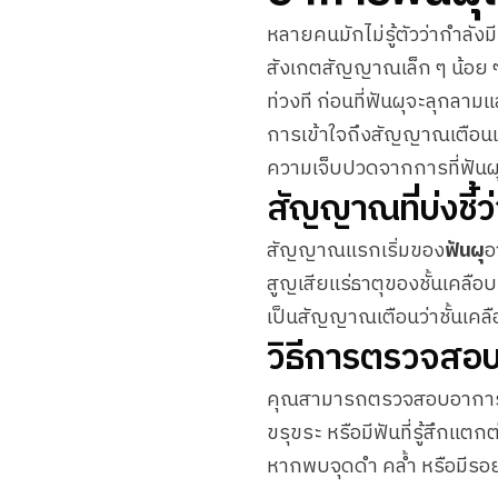
หลายคนมักไม่รู้ตัวว่ากำลังมี
สังเกตสัญญาณเล็ก ๆ น้อย ๆ 
ท่วงที ก่อนที่ฟันผุจะลุกลาม
การเข้าใจถึงสัญญาณเตือนเห
ความเจ็บปวดจากการที่ฟันผุ
สัญญาณที่บ่งชี้ว่
สัญญาณแรกเริ่มของ
ฟันผุ
อ
สูญเสียแร่ธาตุของชั้นเคลือบ
เป็นสัญญาณเตือนว่าชั้นเคล
วิธีการตรวจสอบ
คุณสามารถตรวจสอบอากา
ขรุขระ หรือมีฟันที่รู้สึกแ
หากพบจุดดำ คล้ำ หรือมีรอยบ