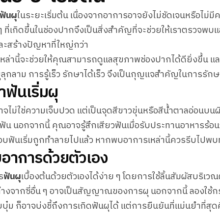
ฟันผุ
ในระยะเริ่มต้น เนื่องจากอาการอาจยังไม่ชัดเจนหรือไม่ม
ที่เกิดขึ้นในช่องปากจึงเป็นสิ่งสำคัญที่จะช่วยให้เราตรวจพบแ
และสร้างปัญหาที่ใหญ่กว่า
ล่านี้จะช่วยให้คุณสามารถดูแลสุขภาพช่องปากได้ดียิ่งขึ้น แ
ลุกลาม การรู้เร็ว รักษาได้เร็ว จึงเป็นกุญแจสำคัญในการรัก
าฟันเริ่มผุ
าจไม่ใช่ความเจ็บปวด แต่เป็นจุดสีขาวขุ่นหรือสีน้ำตาลอ่อนบน
ฟัน นอกจากนี้ คุณอาจรู้สึกเสียวฟันเมื่อรับประทานอาหารร้อนจั
ือบฟันเริ่มถูกทำลายไปแล้ว หากพบอาการเหล่านี้ควรรีบไปพบท
อาการด้วยตัวเอง
ร
ฟันผุ
เบื้องต้นด้วยตัวเองได้ง่าย ๆ โดยการใช้ลิ้นสัมผัสบริเวณ
ตกต่างจากซี่อื่น ๆ อาจเป็นสัญญาณของการผุ นอกจากนี้ ลองใช้ก
ุ๋ม ก็อาจบ่งชี้ถึงการเกิดฟันผุได้ แต่การยืนยันที่แม่นยำที