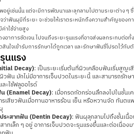
าพอยู่เช่นนั้น แต่จะมีการพัฒนาและลุกลามไปตามระยะต่าง ๆ ซ
ใจว่าฟันผุมีกี่ระยะ จะช่วยให้เราตระหนักถึงความสำคัญของการ
ีค่าใช้จ่ายสูง
ม่แสดงอาการชัดเจน ไปจนถึงระยะรุนแรงที่อาจส่งผลกระทบต่อทั้
ดสินใจเข้ารับการรักษาได้ถูกเวลา และรักษาฟันซี่โปรดไว้กับตัว
รุนแรง
Initial Decay)
: เป็นระยะเริ่มต้นที่ผิวเคลือบฟันเริ่มสูญเ
นผิวฟัน มักไม่มีอาการเจ็บปวดในระยะนี้ และสามารถรักษ
ละใช้ฟลูออไรด์
ื้อฟัน (Enamel Decay)
: เมื่อกรดกัดกร่อนลึกลงไปในชั้นเค
การเสียวฟันเมื่อทานอาหารร้อน เย็น หรือหวานจัด ทันตแ
ผุ
พรงประสาทฟัน (Dentin Decay)
: ฟันผุลุกลามไปถึงชั้นเนื้อฟั
สาทเล็ก ๆ อยู่ อาการเจ็บปวดจะรุนแรงขึ้นและต่อเนื่องม
าทฟัน