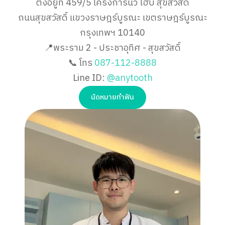
ตั้งอยู่ที่ 459/5 โครงการนิว ไฮบ์ สุขสวัสดิ์
ถนนสุขสวัสดิ์ แขวงราษฎร์บูรณะ เขตราษฎร์บูรณะ
กรุงเทพฯ 10140
📍พระราม 2 - ประชาอุทิศ - สุขสวัสดิ์
📞 โทร
087-112-8888
Line ID:
@anytooth
นัดหมายทำฟัน