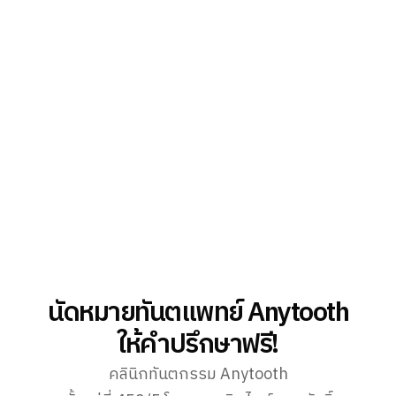
ฟอกสีฟันปลอดภัยไหม? ไขทุกข้อสงสัยก่อน
ตัดสินใจทำ | Anytooth คลินิกทำฟัน พระราม 2
April 29, 2025
นัดหมายทันตแพทย์ Anytooth
ให้คำปรึกษาฟรี!
คลินิกทันตกรรม Anytooth