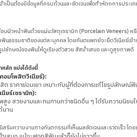
เล็ก จำเป็นต้องมีข้อมูลที่ครบถ้วนและชัดเจนเพื่อทำหัตถการประเ
ือบผิวหน้าฟันด้วยแผ่นวัสดุเซรามิก (Porcelain Veneers) ห
บฟันธรรมชาติของแต่ละบุคคล โดยทันตแพทย์จะยึดวีเนียร์เข้าก
ปลักษณ์ของฟันให้ดูเรียงตัวสวย สีสม่ำเสมอ และดูสุขภาพดี
ทหลัก แบ่งได้ดังนี้
อมโพสิตวีเนียร์):
ิต ราคาย่อมเยา เหมาะกับผู้ที่ต้องการแก้ไขรูปลักษณ์ฟั
นียร์เซรามิก):
ูง สวยงามและทนทานกว่าชนิดอื่น ๆ ได้รับความนิยมในกล
ได้นาน
วิธีเสริมความงามทางทันตกรรมที่เห็นผลชัดเจนและรวดเร็ว โดยเฉพ
ม่ำเสมอ แม้จะฟอกสีฟันแล้วก็ยังไม่ขาวขึ้น