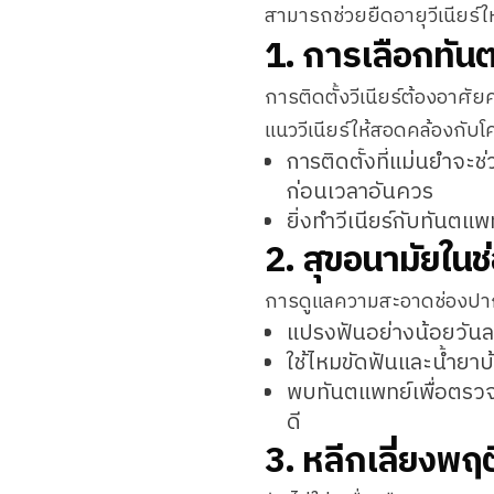
สามารถช่วยยืดอายุวีเนียร์ให
1. การเลือกทันต
การติดตั้งวีเนียร์ต้องอ
แนววีเนียร์ให้สอดคล้องกั
การติดตั้งที่แม่นยำจะช
ก่อนเวลาอันควร
ยิ่งทำวีเนียร์กับทันตแพท
2. สุขอนามัยในช่
การดูแลความสะอาดช่องปากอ
แปรงฟันอย่างน้อยวันละ
ใช้ไหมขัดฟันและน้ำยา
พบทันตแพทย์เพื่อตรวจส
ดี
3. หลีกเลี่ยงพฤติ