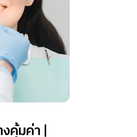
างคุ้มค่า |