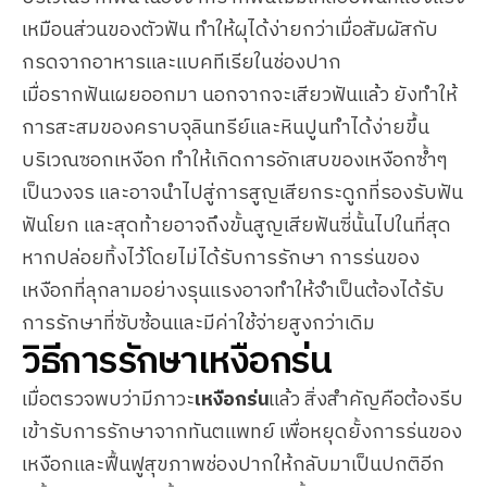
เหมือนส่วนของตัวฟัน ทำให้ผุได้ง่ายกว่าเมื่อสัมผัสกับ
กรดจากอาหารและแบคทีเรียในช่องปาก
เมื่อรากฟันเผยออกมา นอกจากจะเสียวฟันแล้ว ยังทำให้
การสะสมของคราบจุลินทรีย์และหินปูนทำได้ง่ายขึ้น
บริเวณซอกเหงือก ทำให้เกิดการอักเสบของเหงือกซ้ำๆ
เป็นวงจร และอาจนำไปสู่การสูญเสียกระดูกที่รองรับฟัน
ฟันโยก และสุดท้ายอาจถึงขั้นสูญเสียฟันซี่นั้นไปในที่สุด
หากปล่อยทิ้งไว้โดยไม่ได้รับการรักษา การร่นของ
เหงือกที่ลุกลามอย่างรุนแรงอาจทำให้จำเป็นต้องได้รับ
การรักษาที่ซับซ้อนและมีค่าใช้จ่ายสูงกว่าเดิม
วิธีการรักษาเหงือกร่น
เมื่อตรวจพบว่ามีภาวะ
เหงือกร่น
แล้ว สิ่งสำคัญคือต้องรีบ
เข้ารับการรักษาจากทันตแพทย์ เพื่อหยุดยั้งการร่นของ
เหงือกและฟื้นฟูสุขภาพช่องปากให้กลับมาเป็นปกติอีก