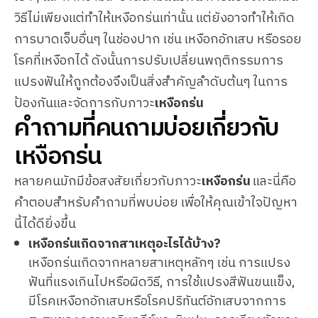
วิธีไม่เพียงแต่ทำให้เหงือกร่นเท่านั้น แต่ยังอาจทำให้เกิด
การบาดเจ็บอื่นๆ ในช่องปาก เช่น เหงือกอักเสบ หรือรอย
โรคที่เหงือกได้ ดังนั้นการปรับเปลี่ยนพฤติกรรมการ
แปรงฟันให้ถูกต้องจึงเป็นสิ่งสำคัญลำดับต้นๆ ในการ
ป้องกันและจัดการกับภาวะ
เหงือกร่น
คำถามที่คนถามบ่อยเกี่ยวกับ
เหงือกร่น
หลายคนมักมีข้อสงสัยเกี่ยวกับภาวะ
เหงือกร่น
และนี่คือ
คำตอบสำหรับคำถามที่พบบ่อย เพื่อให้คุณเข้าใจปัญหา
นี้ได้ดียิ่งขึ้น
เหงือกร่นเกิดจากสาเหตุอะไรได้บ้าง?
เหงือกร่นเกิดจากหลายสาเหตุหลักๆ เช่น การแปรง
ฟันที่แรงเกินไปหรือผิดวิธี, การใช้แปรงสีฟันขนแข็ง,
มีโรคเหงือกอักเสบหรือโรคปริทันต์อักเสบจากการ