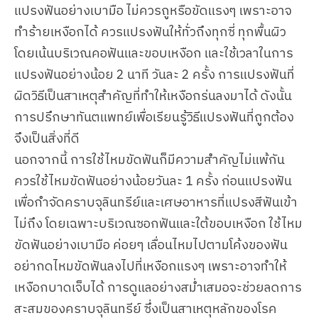
แปรงฟันอย่างเบามือ ไม่ควรถูหรือขัดแรงๆ เพราะอาจ
ทำร้ายเหงือกได้ ควรแปรงฟันให้ทั่วถึงทุกซี่ ทุกพื้นผิว
โดยเน้นบริเวณคอฟันและขอบเหงือก และใช้เวลาในการ
แปรงฟันอย่างน้อย 2 นาที วันละ 2 ครั้ง การแปรงฟันที่
ผิดวิธีเป็นสาเหตุสำคัญที่ทำให้เหงือกร่นลงมาได้ ดังนั้น
การปรึกษาทันตแพทย์เพื่อเรียนรู้วิธีแปรงฟันที่ถูกต้อง
จึงเป็นสิ่งที่ดี
นอกจากนี้ การใช้ไหมขัดฟันก็มีความสำคัญไม่แพ้กัน
ควรใช้ไหมขัดฟันอย่างน้อยวันละ 1 ครั้ง ก่อนแปรงฟัน
เพื่อกำจัดคราบจุลินทรีย์และเศษอาหารที่แปรงสีฟันเข้า
ไม่ถึง โดยเฉพาะบริเวณซอกฟันและใต้ขอบเหงือก ใช้ไหม
ขัดฟันอย่างเบามือ ค่อยๆ เลื่อนไหมไปตามโค้งของฟัน
อย่ากดไหมขัดฟันลงไปที่เหงือกแรงๆ เพราะอาจทำให้
เหงือกบาดเจ็บได้ การดูแลอย่างสม่ำเสมอจะช่วยลดการ
สะสมของคราบจุลินทรีย์ ซึ่งเป็นสาเหตุหลักของโรค