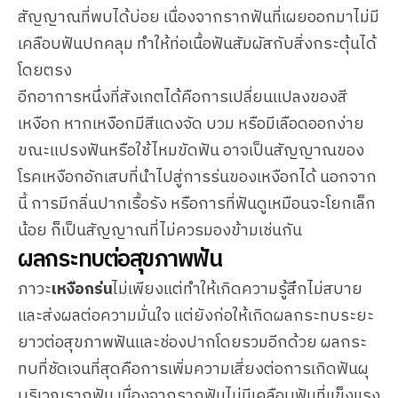
สัญญาณที่พบได้บ่อย เนื่องจากรากฟันที่เผยออกมาไม่มี
เคลือบฟันปกคลุม ทำให้ท่อเนื้อฟันสัมผัสกับสิ่งกระตุ้นได้
โดยตรง
อีกอาการหนึ่งที่สังเกตได้คือการเปลี่ยนแปลงของสี
เหงือก หากเหงือกมีสีแดงจัด บวม หรือมีเลือดออกง่าย
ขณะแปรงฟันหรือใช้ไหมขัดฟัน อาจเป็นสัญญาณของ
โรคเหงือกอักเสบที่นำไปสู่การร่นของเหงือกได้ นอกจาก
นี้ การมีกลิ่นปากเรื้อรัง หรือการที่ฟันดูเหมือนจะโยกเล็ก
น้อย ก็เป็นสัญญาณที่ไม่ควรมองข้ามเช่นกัน
ผลกระทบต่อสุขภาพฟัน
ภาวะ
เหงือกร่น
ไม่เพียงแต่ทำให้เกิดความรู้สึกไม่สบาย
และส่งผลต่อความมั่นใจ แต่ยังก่อให้เกิดผลกระทบระยะ
ยาวต่อสุขภาพฟันและช่องปากโดยรวมอีกด้วย ผลกระ
ทบที่ชัดเจนที่สุดคือการเพิ่มความเสี่ยงต่อการเกิดฟันผุ
บริเวณรากฟัน เนื่องจากรากฟันไม่มีเคลือบฟันที่แข็งแรง