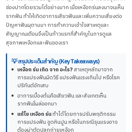
ช่องปากโดยรวมได้อย่างมาก เมื่อเหงือกร่นลงมาจนเห็น
รากฟัน ทำให้เกิดอาการเสียวฟันและเพิ่มความเสี่ยงต่อ
ปัญหาฟันผุตามมา การทำความเข้าใจสาเหตุและ
สัญญาณเตือนจึงเป็นก้าวแรกที่สำคัญในการดูแล
สุขภาพเหงือกและฟันของเรา
💡 สรุปประเด็นสำคัญ (Key Takeaways)
เหงือก ร่น เกิด จาก อะไร?
สาเหตุหลักมาจาก
การแปรงฟันผิดวิธี แปรงฟันแรงเกินไป หรือโรค
ปริทันต์อักเสบ
อาการเบื้องต้นคือเสียวฟัน และสังเกตเห็น
รากฟันโผล่ออกมา
แก้ไข เหงือก ร่น
ทำได้โดยการปรับพฤติกรรม
การแปรงฟัน ขูดหินปูน หรือในกรณีรุนแรงอาจ
ต้องผ่าตัดปลูกถ่ายเหงือก