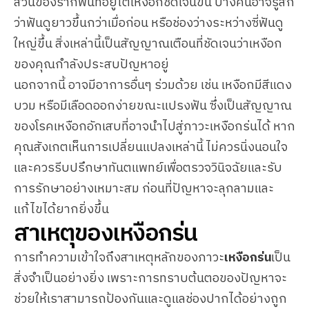
ส่วนของรากฟันที่อยู่ใต้เหงือกชัดเจนขึ้น บางคนอาจรู้สึก
ว่าฟันดูยาวขึ้นกว่าเมื่อก่อน หรือช่องว่างระหว่างซี่ฟันดู
ใหญ่ขึ้น สิ่งเหล่านี้เป็นสัญญาณเตือนที่ชัดเจนว่าเหงือก
ของคุณกำลังประสบปัญหาอยู่
นอกจากนี้ อาจมีอาการอื่นๆ ร่วมด้วย เช่น เหงือกมีสีแดง
บวม หรือมีเลือดออกง่ายขณะแปรงฟัน ซึ่งเป็นสัญญาณ
ของโรคเหงือกอักเสบที่อาจนำไปสู่ภาวะเหงือกร่นได้ หาก
คุณสังเกตเห็นการเปลี่ยนแปลงเหล่านี้ ไม่ควรนิ่งนอนใจ
และควรรีบปรึกษาทันตแพทย์เพื่อตรวจวินิจฉัยและรับ
การรักษาอย่างเหมาะสม ก่อนที่ปัญหาจะลุกลามและ
แก้ไขได้ยากยิ่งขึ้น
สาเหตุของเหงือกร่น
การทำความเข้าใจถึงสาเหตุหลักของภาวะ
เหงือกร่น
เป็น
สิ่งจำเป็นอย่างยิ่ง เพราะการทราบต้นตอของปัญหาจะ
ช่วยให้เราสามารถป้องกันและดูแลช่องปากได้อย่างถูก