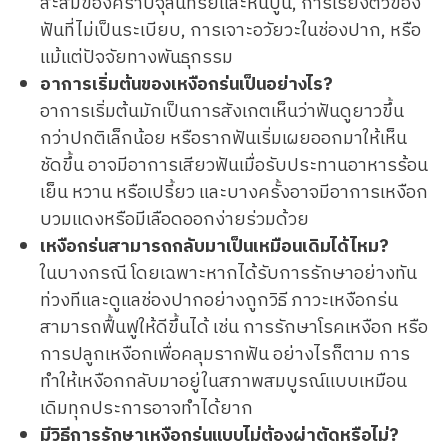
สะสมของคราบจุลินทรีย์และหินปูน, การเรียงตัวของ
ฟันที่ไม่เป็นระเบียบ, การเจาะอวัยวะในช่องปาก, หรือ
แม้แต่ปัจจัยทางพันธุกรรม
อาการเริ่มต้นของเหงือกร่นเป็นอย่างไร?
อาการเริ่มต้นมักเป็นการสังเกตเห็นว่าฟันดูยาวขึ้น
กว่าปกติเล็กน้อย หรือรากฟันเริ่มเผยออกมาให้เห็น
ชัดขึ้น อาจมีอาการเสียวฟันเมื่อรับประทานอาหารร้อน
เย็น หวาน หรือเปรี้ยว และบางครั้งอาจมีอาการเหงือก
บวมแดงหรือมีเลือดออกง่ายร่วมด้วย
เหงือกร่นสามารถกลับมาเป็นเหมือนเดิมได้ไหม?
ในบางกรณี โดยเฉพาะหากได้รับการรักษาอย่างทัน
ท่วงทีและดูแลช่องปากอย่างถูกวิธี ภาวะเหงือกร่น
สามารถฟื้นฟูให้ดีขึ้นได้ เช่น การรักษาโรคเหงือก หรือ
การปลูกเหงือกเพื่อคลุมรากฟัน อย่างไรก็ตาม การ
ทำให้เหงือกกลับมาอยู่ในสภาพสมบูรณ์แบบเหมือน
เดิมทุกประการอาจทำได้ยาก
มีวิธีการรักษาเหงือกร่นแบบไม่ต้องผ่าตัดหรือไม่?