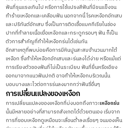
ฟันที่รุนแรงเกินไป หรือการใช้แปรงสีฟันที่มีขนแข็งจน
ทำร้ายเหงือกและเคลือบฟัน นอกจากนี้ โรคเหงือกอักเสบ
และปริทันต์อักเสบ ซึ่งเป็นการติดเชื้อแบคทีเรียในช่อง
ปากที่ทำลายเนื้อเยื่อเหงือกและกระดูกรอบๆ ฟัน ก็เป็น
ตัวการสำคัญที่ทำให้เหงือกร่นได้เช่นกัน
อีกสาเหตุที่พบบ่อยคือการมีหินปูนสะสมจำนวนมากใต้
เหงือก ซึ่งทำให้เหงือกอักเสบและร่นลงได้ง่าย หรือแม้แต่
การเรียงตัวของฟันที่ไม่เป็นระเบียบ ฟันที่ยื่นหรือเอียง
ออกมาจากแนวฟันปกติ อาจทำให้เหงือกบริเวณนั้น
บอบบางและไวต่อการร่นลงมากกว่าฟันซี่อื่นๆ
การเปลี่ยนแปลงของเหงือก
การเปลี่ยนแปลงของเหงือกที่บ่งบอกถึงภาวะ
เหงือกร่น
นั้นมีหลายอย่างที่สามารถสังเกตได้ด้วยตนเอง เริ่มจาก
การที่ขอบเหงือกดูเหมือนจะเลื่อนต่ำลงเรื่อยๆ จนมองเห็น