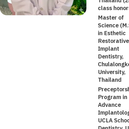
Thailand (
class honor
Master of
Science (M.
in Esthetic
Restorativ
Implant
Dentistry,
Chulalongk
University,
Thailand
Preceptors
Program in
Advance
Implantolo
UCLA Schoo
Dentistry, 