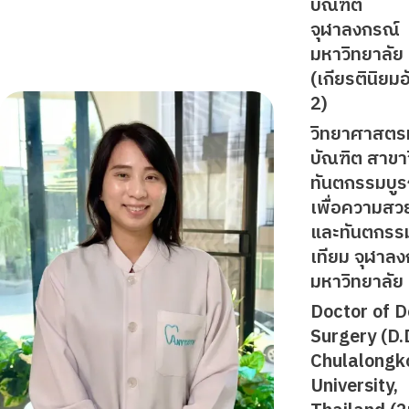
บัณฑิต
จุฬาลงกรณ์
มหาวิทยาลัย
(เกียรตินิยมอ
2)
วิทยาศาสตร
บัณฑิต สาขา
ทันตกรรมบู
เพื่อความสว
และทันตกรร
เทียม จุฬาล
มหาวิทยาลัย
Doctor of D
Surgery (D.D
Chulalongk
University,