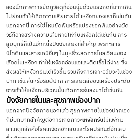
ลองนึกภาพการขัดถูวัสดุที่อ่อนนุ่มด้วยแรงกดที่มากเกิน
ไปย่อมทำให้เกิดความเสียหายได้ เหงือกของเราก็เช่นกัน
นอกจากนี้ การใช้ไหมขัดฟันหรือแปรงซอกฟันอย่างผิด
วิธีก็อาจสร้างความเสียหายให้กับเหงือกได้เช่นกัน การ
สูบบุหรี่ก็เป็นอีกหนึ่งปัจจัยเสี่ยงที่สำคัญ เพราะสาร
นิโคตินและสารเคมีอื่นๆ ในบุหรี่จะลดการไหลเวียนของ
เลือดในเหงือก ทำให้เหงือกอ่อนแอและติดเชื้อได้ง่าย ซึ่ง
ส่งผลให้เหงือกร่นได้เร็วขึ้น รวมถึงการเจาะอวัยวะในช่อง
ปาก เช่น ลิ้นหรือริมฝีปาก การเสียดสีของเครื่องประดับ
อาจทำให้เหงือกบริเวณนั้นเกิดการร่นลงมาได้เช่นกัน
ปัจจัยภายในและสุขภาพช่องปาก
นอกจากปัจจัยภายนอกแล้ว สุขภาพภายในช่องปากเอง
ก็มีบทบาทสำคัญต่อการเกิดภาวะ
เหงือกร่น
ไม่แพ้กัน
สาเหตุหลักคือโรคเหงือกอักเสบและโรคปริทันต์อักเสบ