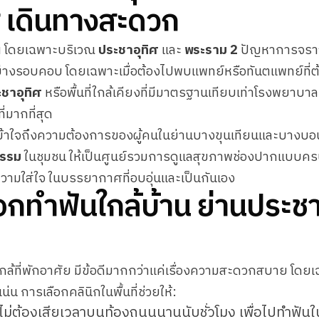
ส เดินทางสะดวก
นฯ โดยเฉพาะบริเวณ
ประชาอุทิศ
และ
พระราม 2
ปัญหาการจราจ
นอย่างรอบคอบ โดยเฉพาะเมื่อต้องไปพบแพทย์หรือทันตแพทย์ที่ต
ะชาอุทิศ
หรือพื้นที่ใกล้เคียงที่มีมาตรฐานเทียบเท่าโรงพยาบาลช
่มากที่สุด
ข้าใจถึงความต้องการของผู้คนในย่านบางขุนเทียนและบางบอนเป็
กรรม
ในชุมชน ให้เป็นศูนย์รวมการดูแลสุขภาพช่องปากแบบครบว
ความใส่ใจ ในบรรยากาศที่อบอุ่นและเป็นกันเอง
อกทำฟันใกล้บ้าน ย่านประชา
กล้ที่พักอาศัย มีข้อดีมากกว่าแค่เรื่องความสะดวกสบาย โดยเ
 การเลือกคลินิกในพื้นที่ช่วยให้:
ไม่ต้องเสียเวลาบนท้องถนนนานนับชั่วโมง เพื่อไปทำฟันใ