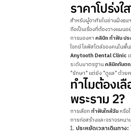
ราคาโปร่งใ
สำหรับผู้อาศัยในย่านฝั่งธ
ถือเป็นเรื่องที่ต้องวางแผ
การมองหา
คลินิก ทำฟัน ปร
โจทย์ไลฟ์สไตล์ของคนในพื้นที
Anytooth Dental Clinic
เ
ระดับมาตรฐาน
คลินิกทันต
"รักษา" แต่ยัง "ดูแล" ด้วย
ทำไมต้องเลื
พระราม 2?
การเลือก
ทำฟันใกล้ฉัน
หรือใ
การก่อสร้างและจราจรหนาแน่น
ประหยัดเวลาเดินทาง: