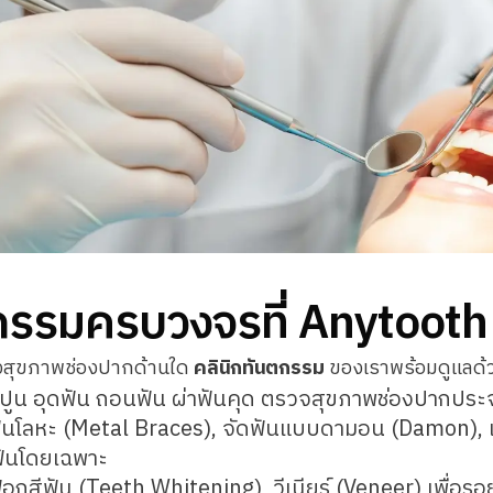
กรรมครบวงจรที่ Anytooth
่องสุขภาพช่องปากด้านใด
คลินิกทันตกรรม
ของเราพร้อมดูแลด้
ปูน อุดฟัน ถอนฟัน ผ่าฟันคุด ตรวจสุขภาพช่องปากประ
ันโลหะ (Metal Braces), จัดฟันแบบดามอน (Damon), แ
ฟันโดยเฉพาะ
กสีฟัน (Teeth Whitening), วีเนียร์ (Veneer) เพื่อรอยยิ